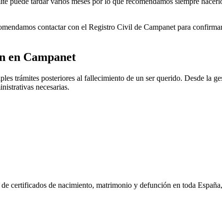
rámite puede tardar varios meses por lo que recomendamos siempre hacerl
ecomendamos contactar con el Registro Civil de
Campanet
para confirmar 
ón en
Campanet
les trámites posteriores al fallecimiento de un ser querido. Desde la ges
nistrativas necesarias.
n de certificados de nacimiento, matrimonio y defunción en toda España