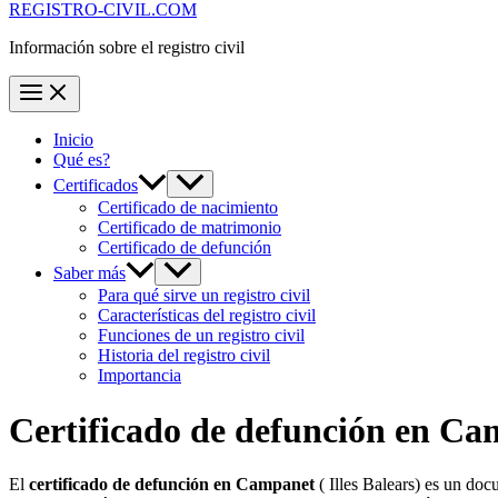
REGISTRO-CIVIL.COM
Información sobre el registro civil
Inicio
Qué es?
Certificados
Certificado de nacimiento
Certificado de matrimonio
Certificado de defunción
Saber más
Para qué sirve un registro civil
Características del registro civil
Funciones de un registro civil
Historia del registro civil
Importancia
Certificado de defunción en
Ca
El
certificado de defunción en
Campanet
( Illes Balears) es un doc