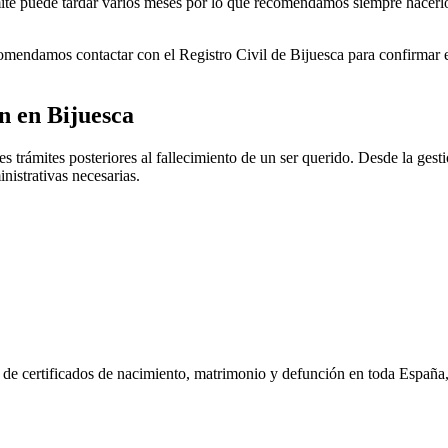
rámite puede tardar varios meses por lo que recomendamos siempre hacerl
ecomendamos contactar con el Registro Civil de
Bijuesca
para confirmar e
ón en
Bijuesca
 trámites posteriores al fallecimiento de un ser querido. Desde la gestió
nistrativas necesarias.
n de certificados de nacimiento, matrimonio y defunción en toda España