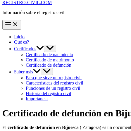
REGISTRO-CIVIL.COM
Información sobre el registro civil
Inicio
Qué es?
Certificados
Certificado de nacimiento
Certificado de matrimonio
Certificado de defunción
Saber más
Para qué sirve un registro civil
Características del registro civil
Funciones de un registro civil
Historia del registro civil
Importancia
Certificado de defunción en
Bij
El
certificado de defunción en
Bijuesca
( Zaragoza) es un documento 