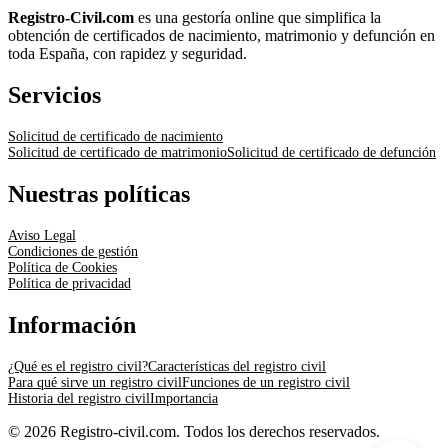
Registro-Civil.com
es una gestoría online que simplifica la
obtención de certificados de nacimiento, matrimonio y defunción en
toda España, con rapidez y seguridad.
Servicios
Solicitud de certificado de nacimiento
Solicitud de certificado de matrimonio
Solicitud de certificado de defunción
Nuestras políticas
Aviso Legal
Condiciones de gestión
Política de Cookies
Política de privacidad
Información
¿Qué es el registro civil?
Características del registro civil
Para qué sirve un registro civil
Funciones de un registro civil
Historia del registro civil
Importancia
© 2026 Registro-civil.com. Todos los derechos reservados.