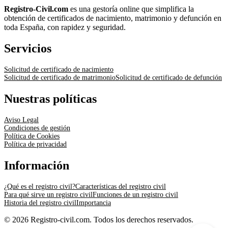
Registro-Civil.com
es una gestoría online que simplifica la
obtención de certificados de nacimiento, matrimonio y defunción en
toda España, con rapidez y seguridad.
Servicios
Solicitud de certificado de nacimiento
Solicitud de certificado de matrimonio
Solicitud de certificado de defunción
Nuestras políticas
Aviso Legal
Condiciones de gestión
Política de Cookies
Política de privacidad
Información
¿Qué es el registro civil?
Características del registro civil
Para qué sirve un registro civil
Funciones de un registro civil
Historia del registro civil
Importancia
© 2026 Registro-civil.com. Todos los derechos reservados.