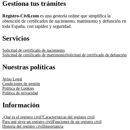
Gestiona tus trámites
Registro-Civil.com
es una gestoría online que simplifica la
obtención de certificados de nacimiento, matrimonio y defunción en
toda España, con rapidez y seguridad.
Servicios
Solicitud de certificado de nacimiento
Solicitud de certificado de matrimonio
Solicitud de certificado de defunción
Nuestras políticas
Aviso Legal
Condiciones de gestión
Política de Cookies
Política de privacidad
Información
¿Qué es el registro civil?
Características del registro civil
Para qué sirve un registro civil
Funciones de un registro civil
Historia del registro civil
Importancia