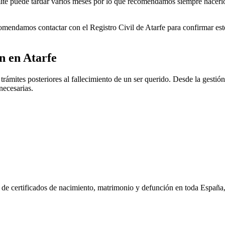
rámite puede tardar varios meses por lo que recomendamos siempre hacerl
ecomendamos contactar con el Registro Civil de
Atarfe
para confirmar este
ón en
Atarfe
rámites posteriores al fallecimiento de un ser querido. Desde la gestión
necesarias.
n de certificados de nacimiento, matrimonio y defunción en toda España