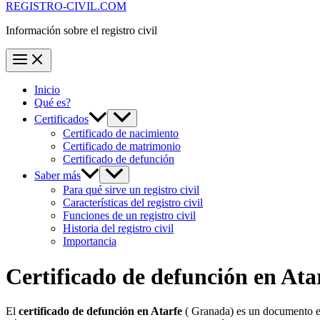
REGISTRO-CIVIL.COM
Información sobre el registro civil
Inicio
Qué es?
Certificados
Certificado de nacimiento
Certificado de matrimonio
Certificado de defunción
Saber más
Para qué sirve un registro civil
Características del registro civil
Funciones de un registro civil
Historia del registro civil
Importancia
Certificado de defunción en
Ata
El
certificado de defunción en
Atarfe
( Granada) es un documento ese