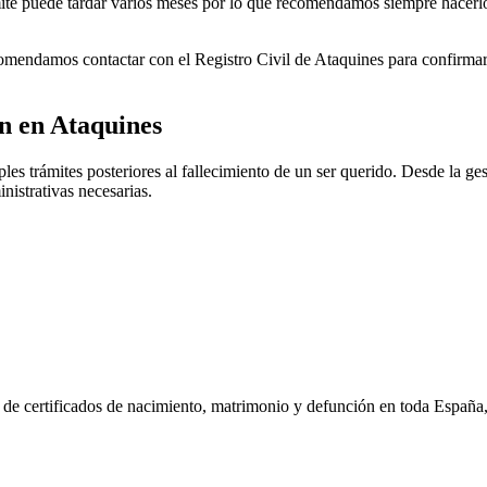
rámite puede tardar varios meses por lo que recomendamos siempre hacerl
ecomendamos contactar con el Registro Civil de
Ataquines
para confirmar 
ón en
Ataquines
es trámites posteriores al fallecimiento de un ser querido. Desde la gest
nistrativas necesarias.
n de certificados de nacimiento, matrimonio y defunción en toda España