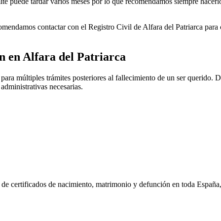
rámite puede tardar varios meses por lo que recomendamos siempre hacerl
ecomendamos contactar con el Registro Civil de
Alfara del Patriarca
para c
ón en
Alfara del Patriarca
ara múltiples trámites posteriores al fallecimiento de un ser querido. De
 administrativas necesarias.
n de certificados de nacimiento, matrimonio y defunción en toda España