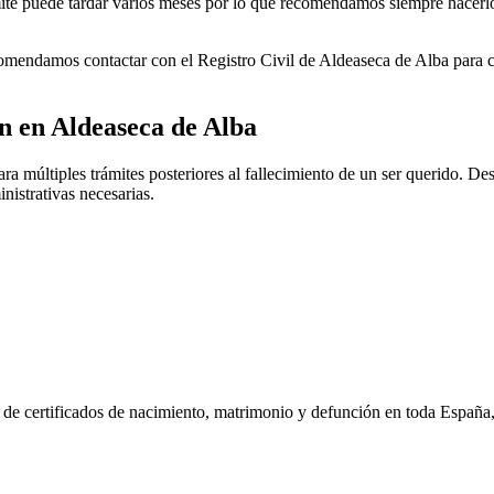
rámite puede tardar varios meses por lo que recomendamos siempre hacerl
ecomendamos contactar con el Registro Civil de
Aldeaseca de Alba
para c
ón en
Aldeaseca de Alba
a múltiples trámites posteriores al fallecimiento de un ser querido. Desd
nistrativas necesarias.
n de certificados de nacimiento, matrimonio y defunción en toda España