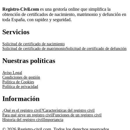
Registro-Civil.com
es una gestoría online que simplifica la
obtención de certificados de nacimiento, matrimonio y defunción en
toda España, con rapidez y seguridad.
Servicios
Solicitud de certificado de nacimiento
Solicitud de certificado de matrimonio
Solicitud de certificado de defunción
Nuestras políticas
Aviso Legal
Condiciones de gestión
Política de Cookies
Política de privacidad
Información
¿Qué es el registro civil?
Características del registro civil
Para qué sirve un registro civil
Funciones de un registro civil
Historia del registro civil
Importancia
© 2026 Registro-civil.com. Todos los derechos reservados.