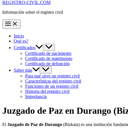
REGISTRO-CIVIL.COM
Información sobre el registro civil
Inicio
Qué es?
Certificados
Certificado de nacimiento
Certificado de matrimonio
Certificado de defunción
Saber más
Para qué sirve un registro civil
Características del registro civil
Funciones de un registro civil
Historia del registro civil
Importancia
Juzgado de Paz en
Durango
(Bi
El
Juzgado de Paz de Durango
(Bizkaia) es una institución fundam