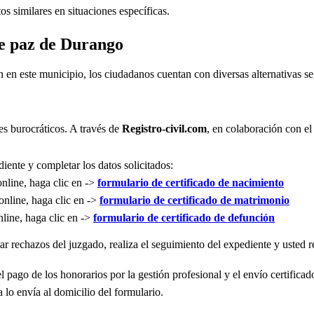
s similares en situaciones específicas.
de paz de Durango
n en este municipio, los ciudadanos cuentan con diversas alternativas 
es burocráticos. A través de
Registro-civil.com
, en colaboración con el
iente y completar los datos solicitados:
online, haga clic en ->
formulario de certificado de nacimiento
online, haga clic en ->
formulario de certificado de matrimonio
nline, haga clic en ->
formulario de certificado de defunción
r rechazos del juzgado, realiza el seguimiento del expediente y usted re
l pago de los honorarios por la gestión profesional y el envío certificad
 lo envía al domicilio del formulario.