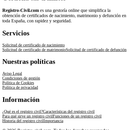
Registro-Civil.com
es una gestoría online que simplifica la
obtención de certificados de nacimiento, matrimonio y defunción en
toda España, con rapidez y seguridad.
Servicios
Solicitud de certificado de nacimiento
Solicitud de certificado de matrimonio
Solicitud de certificado de defunción
Nuestras políticas
Aviso Legal
Condiciones de gestión
Política de Cookies
Política de privacidad
Información
¿Qué es el registro civil?
Características del registro civil
Para qué sirve un registro civil
Funciones de un registro civil
Historia del registro civil
Importancia