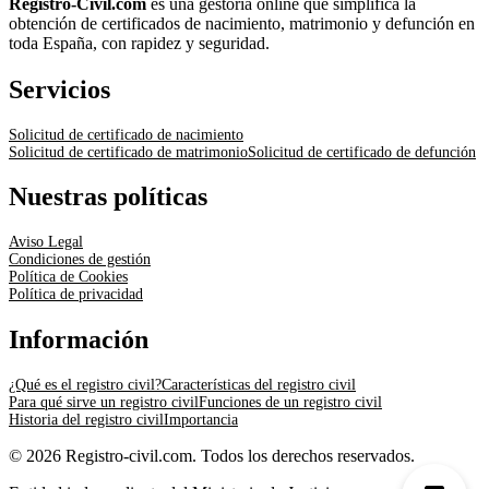
Registro-Civil.com
es una gestoría online que simplifica la
obtención de certificados de nacimiento, matrimonio y defunción en
toda España, con rapidez y seguridad.
Servicios
Solicitud de certificado de nacimiento
Solicitud de certificado de matrimonio
Solicitud de certificado de defunción
Nuestras políticas
Aviso Legal
Condiciones de gestión
Política de Cookies
Política de privacidad
Información
¿Qué es el registro civil?
Características del registro civil
Para qué sirve un registro civil
Funciones de un registro civil
Historia del registro civil
Importancia
© 2026 Registro-civil.com. Todos los derechos reservados.