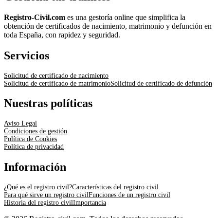
Registro-Civil.com
es una gestoría online que simplifica la
obtención de certificados de nacimiento, matrimonio y defunción en
toda España, con rapidez y seguridad.
Servicios
Solicitud de certificado de nacimiento
Solicitud de certificado de matrimonio
Solicitud de certificado de defunción
Nuestras políticas
Aviso Legal
Condiciones de gestión
Política de Cookies
Política de privacidad
Información
¿Qué es el registro civil?
Características del registro civil
Para qué sirve un registro civil
Funciones de un registro civil
Historia del registro civil
Importancia