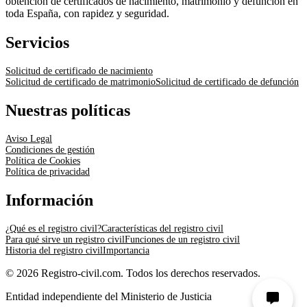
obtención de certificados de nacimiento, matrimonio y defunción en
toda España, con rapidez y seguridad.
Servicios
Solicitud de certificado de nacimiento
Solicitud de certificado de matrimonio
Solicitud de certificado de defunción
Nuestras políticas
Aviso Legal
Condiciones de gestión
Política de Cookies
Política de privacidad
Información
¿Qué es el registro civil?
Características del registro civil
Para qué sirve un registro civil
Funciones de un registro civil
Historia del registro civil
Importancia
© 2026 Registro-civil.com. Todos los derechos reservados.
Entidad independiente del Ministerio de Justicia