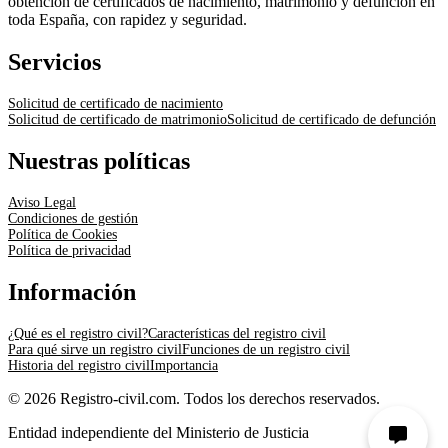
obtención de certificados de nacimiento, matrimonio y defunción en
toda España, con rapidez y seguridad.
Servicios
Solicitud de certificado de nacimiento
Solicitud de certificado de matrimonio
Solicitud de certificado de defunción
Nuestras políticas
Aviso Legal
Condiciones de gestión
Política de Cookies
Política de privacidad
Información
¿Qué es el registro civil?
Características del registro civil
Para qué sirve un registro civil
Funciones de un registro civil
Historia del registro civil
Importancia
© 2026 Registro-civil.com. Todos los derechos reservados.
Entidad independiente del Ministerio de Justicia