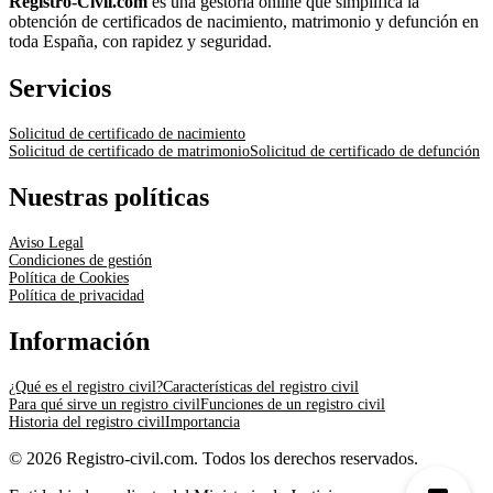
Registro-Civil.com
es una gestoría online que simplifica la
obtención de certificados de nacimiento, matrimonio y defunción en
toda España, con rapidez y seguridad.
Servicios
Solicitud de certificado de nacimiento
Solicitud de certificado de matrimonio
Solicitud de certificado de defunción
Nuestras políticas
Aviso Legal
Condiciones de gestión
Política de Cookies
Política de privacidad
Información
¿Qué es el registro civil?
Características del registro civil
Para qué sirve un registro civil
Funciones de un registro civil
Historia del registro civil
Importancia
© 2026 Registro-civil.com. Todos los derechos reservados.