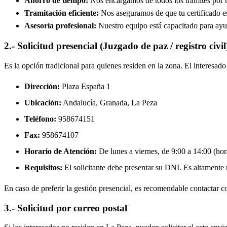
Ahorro de tiempo:
Nos encargamos de todos los trámites por ti
Tramitación eficiente:
Nos aseguramos de que tu certificado est
Asesoría profesional:
Nuestro equipo está capacitado para ayud
2.- Solicitud presencial (Juzgado de paz / registro civil
Es la opción tradicional para quienes residen en la zona. El interesa
Dirección:
Plaza España 1
Ubicación:
Andalucía, Granada,
La Peza
Teléfono:
958674151
Fax:
958674107
Horario de Atención:
De lunes a viernes, de 9:00 a 14:00 (hora
Requisitos:
El solicitante debe presentar su DNI. Es altamente re
En caso de preferir la gestión presencial, es recomendable contactar con
3.- Solicitud por correo postal