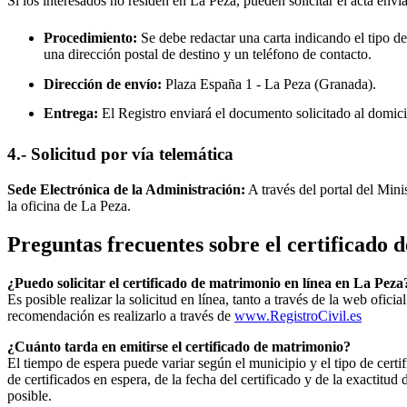
Si los interesados no residen en
La Peza
, pueden solicitar el acta envi
Procedimiento:
Se debe redactar una carta indicando el tipo de
una dirección postal de destino y un teléfono de contacto.
Dirección de envío:
Plaza España 1 -
La Peza
(Granada).
Entrega:
El Registro enviará el documento solicitado al domici
4.- Solicitud por vía telemática
Sede Electrónica de la Administración:
A través del portal del Mini
la oficina de
La Peza
.
Preguntas frecuentes sobre el certificado
¿Puedo solicitar el certificado de matrimonio en línea en
La Peza
Es posible realizar la solicitud en línea, tanto a través de la web ofic
recomendación es realizarlo a través de
www.RegistroCivil.es
¿Cuánto tarda en emitirse el certificado de matrimonio?
El tiempo de espera puede variar según el municipio y el tipo de certif
de certificados en espera, de la fecha del certificado y de la exactit
posible.