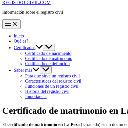
REGISTRO-CIVIL.COM
Información sobre el registro civil
Inicio
Qué es?
Certificados
Certificado de nacimiento
Certificado de matrimonio
Certificado de defunción
Saber más
Para qué sirve un registro civil
Características del registro civil
Funciones de un registro civil
Historia del registro civil
Importancia
Certificado de matrimonio en
L
El
certificado de matrimonio en
La Peza
( Granada) es un documento