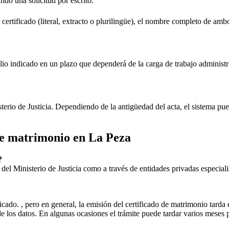
ando una solicitud por escrito.
 certificado (literal, extracto o plurilingüe), el nombre completo de amb
lio indicado en un plazo que dependerá de la carga de trabajo administr
sterio de Justicia. Dependiendo de la antigüedad del acta, el sistema pu
 de matrimonio en
La Peza
?
ial del Ministerio de Justicia como a través de entidades privadas especial
icado. , pero en general, la emisión del certificado de matrimonio tarda 
ud de los datos. En algunas ocasiones el trámite puede tardar varios me