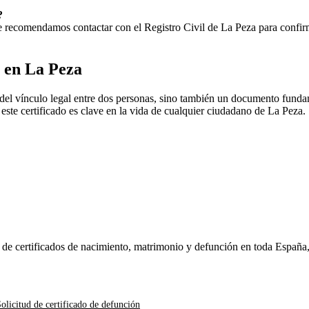
?
 Te recomendamos contactar con el Registro Civil de
La Peza
para confirm
o en
La Peza
del vínculo legal entre dos personas, sino también un documento fundam
, este certificado es clave en la vida de cualquier ciudadano de
La Peza
.
n de certificados de nacimiento, matrimonio y defunción en toda España
olicitud de certificado de defunción