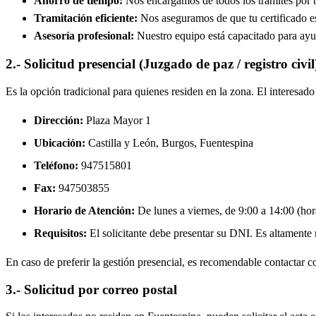
Ahorro de tiempo:
Nos encargamos de todos los trámites por ti
Tramitación eficiente:
Nos aseguramos de que tu certificado est
Asesoría profesional:
Nuestro equipo está capacitado para ayud
2.- Solicitud presencial (Juzgado de paz / registro civil
Es la opción tradicional para quienes residen en la zona. El interesa
Dirección:
Plaza Mayor 1
Ubicación:
Castilla y León, Burgos,
Fuentespina
Teléfono:
947515801
Fax:
947503855
Horario de Atención:
De lunes a viernes, de 9:00 a 14:00 (hora
Requisitos:
El solicitante debe presentar su DNI. Es altamente re
En caso de preferir la gestión presencial, es recomendable contactar con
3.- Solicitud por correo postal