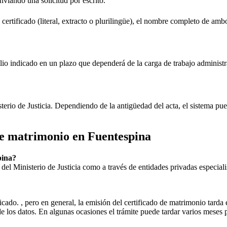
enviando una solicitud por escrito.
 certificado (literal, extracto o plurilingüe), el nombre completo de amb
lio indicado en un plazo que dependerá de la carga de trabajo administr
sterio de Justicia. Dependiendo de la antigüedad del acta, el sistema pu
 de matrimonio en
Fuentespina
pina
?
ial del Ministerio de Justicia como a través de entidades privadas especial
icado. , pero en general, la emisión del certificado de matrimonio tarda 
ud de los datos. En algunas ocasiones el trámite puede tardar varios me