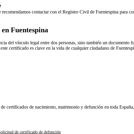
?
 Te recomendamos contactar con el Registro Civil de
Fuentespina
para con
o en
Fuentespina
cia del vínculo legal entre dos personas, sino también un documento fu
, este certificado es clave en la vida de cualquier ciudadano de
Fuentesp
n de certificados de nacimiento, matrimonio y defunción en toda España
olicitud de certificado de defunción