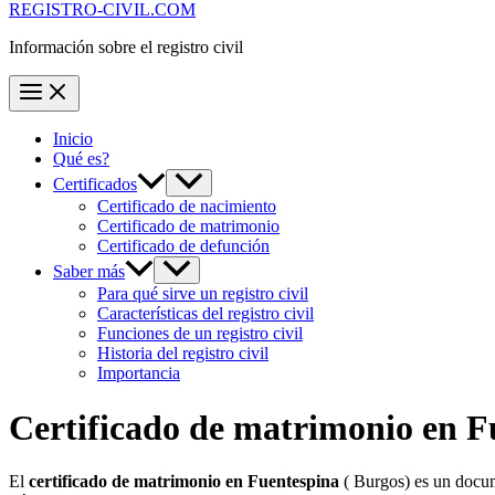
REGISTRO-CIVIL.COM
Información sobre el registro civil
Inicio
Qué es?
Certificados
Certificado de nacimiento
Certificado de matrimonio
Certificado de defunción
Saber más
Para qué sirve un registro civil
Características del registro civil
Funciones de un registro civil
Historia del registro civil
Importancia
Certificado de matrimonio en
F
El
certificado de matrimonio en
Fuentespina
( Burgos) es un docum