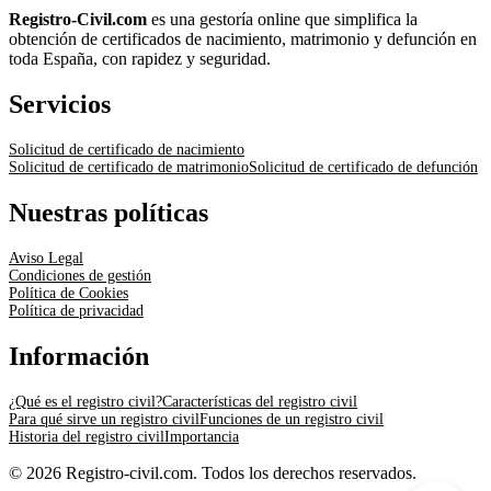
Registro-Civil.com
es una gestoría online que simplifica la
obtención de certificados de nacimiento, matrimonio y defunción en
toda España, con rapidez y seguridad.
Servicios
Solicitud de certificado de nacimiento
Solicitud de certificado de matrimonio
Solicitud de certificado de defunción
Nuestras políticas
Aviso Legal
Condiciones de gestión
Política de Cookies
Política de privacidad
Información
¿Qué es el registro civil?
Características del registro civil
Para qué sirve un registro civil
Funciones de un registro civil
Historia del registro civil
Importancia
© 2026 Registro-civil.com. Todos los derechos reservados.