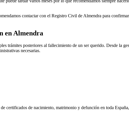
rámite puede tardar varios meses por lo que recomendamos siempre hacerl
ecomendamos contactar con el Registro Civil de
Almendra
para confirmar 
ón en
Almendra
es trámites posteriores al fallecimiento de un ser querido. Desde la gest
nistrativas necesarias.
n de certificados de nacimiento, matrimonio y defunción en toda España